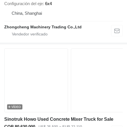
Configuración del eje
6x4
China, Shanghai
Zhongcheng Machinery Trading Co.,Ltd
VÍDEO
Sinotruk Howo Used Concrete Mixer Truck for Sale
COP 80.630.000
US$ 25.500
≈ EUR 22.110