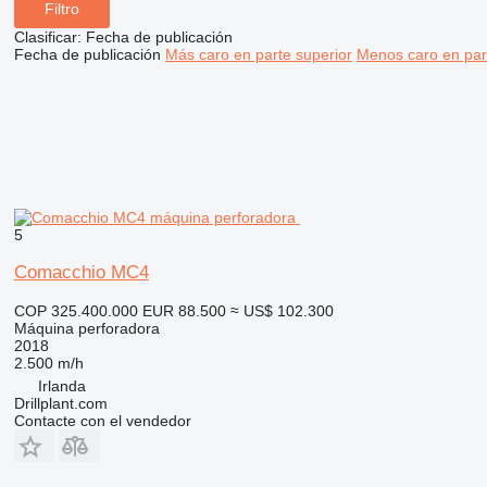
Filtro
Clasificar
:
Fecha de publicación
Fecha de publicación
Más caro en parte superior
Menos caro en par
5
Comacchio MC4
COP 325.400.000
EUR 88.500
≈ US$ 102.300
Máquina perforadora
2018
2.500 m/h
Irlanda
Drillplant.com
Contacte con el vendedor