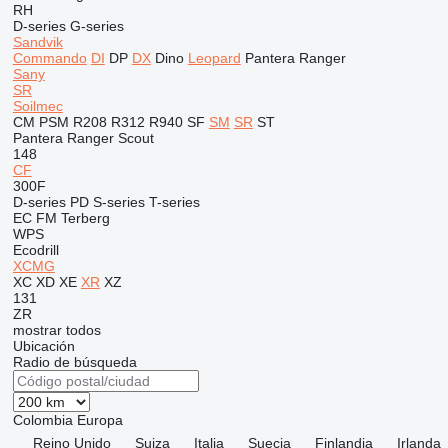
RH
D-series
G-series
Sandvik
Commando
DI
DP
DX
Dino
Leopard
Pantera
Ranger
Sany
SR
Soilmec
CM
PSM
R208
R312
R940
SF
SM
SR
ST
Pantera
Ranger
Scout
148
CF
300F
D-series
PD
S-series
T-series
EC
FM
Terberg
WPS
Ecodrill
XCMG
XC
XD
XE
XR
XZ
131
ZR
mostrar todos
Ubicación
Radio de búsqueda
Colombia
Europa
Reino Unido
Suiza
Italia
Suecia
Finlandia
Irlanda