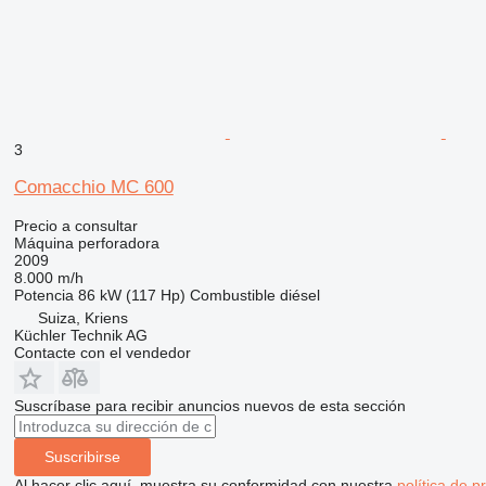
3
Comacchio MC 600
Precio a consultar
Máquina perforadora
2009
8.000 m/h
Potencia
86 kW (117 Hp)
Combustible
diésel
Suiza, Kriens
Küchler Technik AG
Contacte con el vendedor
Suscríbase para recibir anuncios nuevos de esta sección
Suscribirse
Al hacer clic aquí, muestra su conformidad con nuestra
política de p