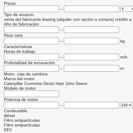
Precio
–
Tipo de anuncio
venta
del fabricante
leasing (alquiler con opción a compra)
crédito
a
Año de fabricación
–
Peso neto
–
kg
Características
Horas de trabajo
–
m/h
Profundidad de excavación
–
m
Motor, caja de cambios
Marca del motor
Caterpillar
Cummins
Deutz
Hatz
John Deere
Modelo de motor
Potencia de motor
–
Combustible
diésel
Filtro antipartículas
Filtro antipartículas
EEV