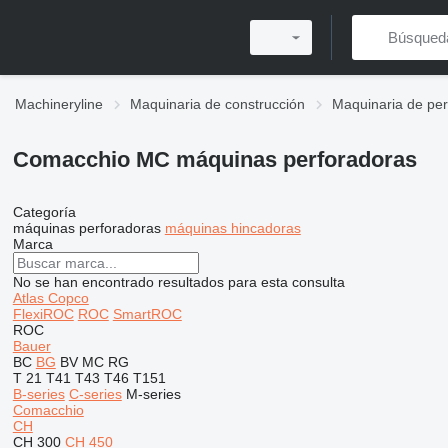
Machineryline
Maquinaria de construcción
Maquinaria de per
Comacchio MC máquinas perforadoras
Categoría
máquinas perforadoras
máquinas hincadoras
Marca
No se han encontrado resultados para esta consulta
Atlas Copco
FlexiROC
ROC
SmartROC
ROC
Bauer
BC
BG
BV
MC
RG
T 21
T41
T43
T46
T151
B-series
C-series
M-series
Comacchio
CH
CH 300
CH 450