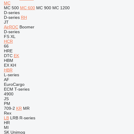
MC
MC 500
MC 600
MC 900
MC 1200
D-series
D-series
RH
JT
AirROC
Boomer
D-series
FS
XL
HCR
66
HRE
DTC
EK
HBM
EX
KH
HBR
L-series
AF
EuroCargo
ECM
T-series
4900
JS
PM
709-2
KR
MR
Rex
LB
LRB
R-series
HR
MI
SK
Unimog