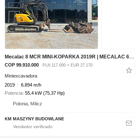
Mecalac 8 MCR MINI-KOPARKA 2019R | MECALAC 6 MCR, JCB 8065 8080 8085 85
COP 99.910.000
PLN 117.000
≈ EUR 27.170
Miniexcavadora
2019
6.894 m/h
Potencia
55.4 kW (75.37 Hp)
Polonia, Milicz
KM MASZYNY BUDOWLANE