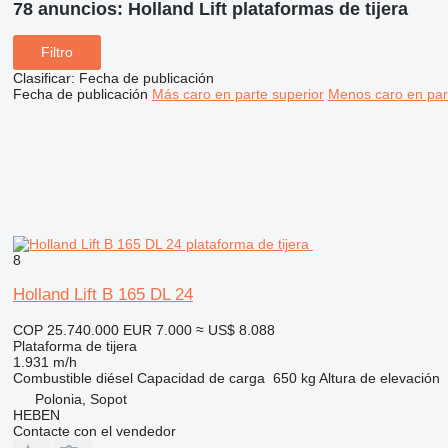
78 anuncios:
Holland Lift plataformas de tijera
Filtro
Clasificar
:
Fecha de publicación
Fecha de publicación
Más caro en parte superior
Menos caro en par
8
Holland Lift B 165 DL 24
COP 25.740.000
EUR 7.000
≈ US$ 8.088
Plataforma de tijera
1.931 m/h
Combustible
diésel
Capacidad de carga
650 kg
Altura de elevación
Polonia, Sopot
HEBEN
Contacte con el vendedor