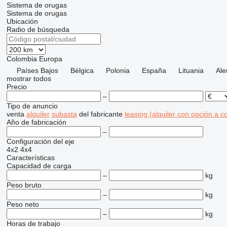
Sistema de orugas
Sistema de orugas
Ubicación
Radio de búsqueda
Colombia
Europa
Países Bajos
Bélgica
Polonia
España
Lituania
Ale
mostrar todos
Precio
–
Tipo de anuncio
venta
alquiler
subasta
del fabricante
leasing (alquiler con opción a 
Año de fabricación
–
Configuración del eje
4x2
4x4
Características
Capacidad de carga
–
kg
Peso bruto
–
kg
Peso neto
–
kg
Horas de trabajo