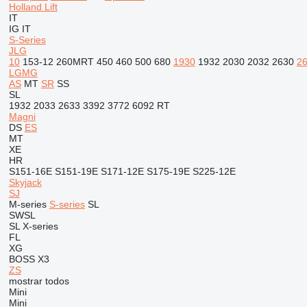
Holland Lift
IT
IG
IT
S-Series
JLG
10
153-12
260MRT
450
460
500
680
1930
1932
2030
2032
2630
2
LGMG
AS
MT
SR
SS
SL
1932
2033
2633
3392
3772
6092 RT
Magni
DS
ES
MT
XE
HR
S151-16E
S151-19E
S171-12E
S175-19E
S225-12E
Skyjack
SJ
M-series
S-series
SL
SWSL
SL
X-series
FL
XG
BOSS X3
ZS
mostrar todos
Mini
Mini