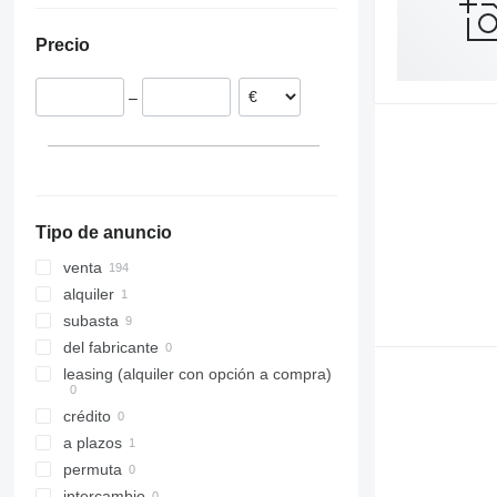
Italia
México
FD200
Precio
Reino Unido
Austria
–
Estonia
Francia
Polonia
mostrar todos
Tipo de anuncio
venta
alquiler
subasta
del fabricante
leasing (alquiler con opción a compra)
crédito
a plazos
permuta
intercambio