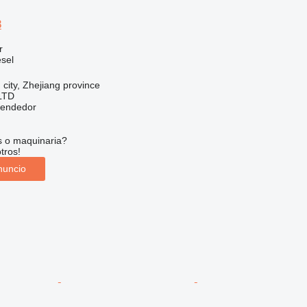
8
r
sel
 city, Zhejiang province
LTD
vendedor
s o maquinaria?
tros!
nuncio