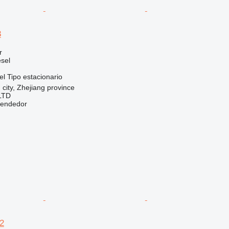
8
r
sel
el
Tipo
estacionario
 city, Zhejiang province
LTD
vendedor
12