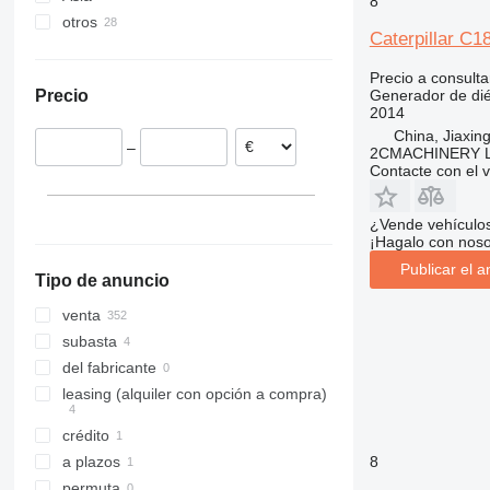
8
otros
Rumanía
Emiratos Árabes Unidos
Caterpillar C1
Bélgica
China
Ucrania
Alemania
México
Precio a consulta
Generador de dié
Precio
Polonia
Ghana
2014
Italia
China, Jiaxing
–
2CMACHINERY 
Reino Unido
Contacte con el 
Francia
mostrar todos
¿Vende vehículo
¡Hagalo con noso
Publicar el a
Tipo de anuncio
venta
subasta
del fabricante
leasing (alquiler con opción a compra)
crédito
8
a plazos
permuta