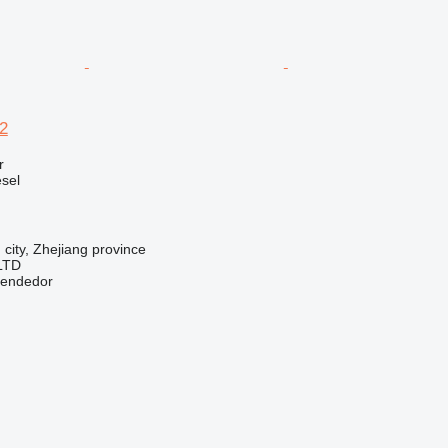
12
r
sel
 city, Zhejiang province
LTD
vendedor