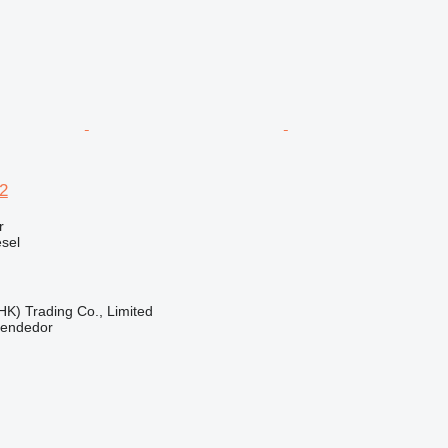
12
r
sel
HK) Trading Co., Limited
vendedor