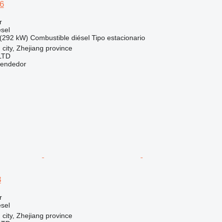
06
r
sel
(292 kW)
Combustible
diésel
Tipo
estacionario
 city, Zhejiang province
LTD
vendedor
8
r
sel
 city, Zhejiang province