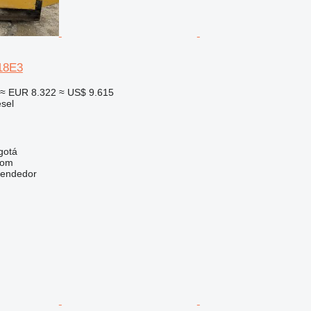
E18E3
≈ EUR 8.322
≈ US$ 9.615
sel
gotá
com
vendedor