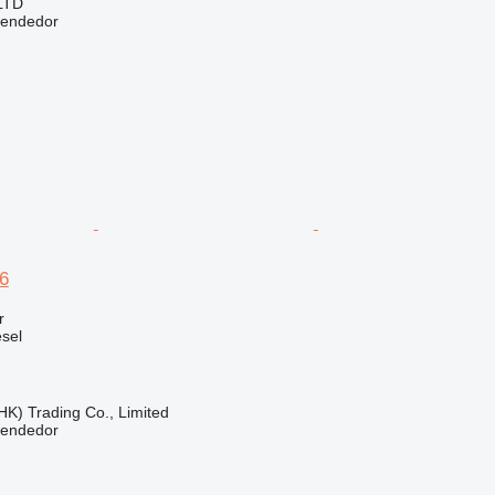
LTD
vendedor
16
r
sel
HK) Trading Co., Limited
vendedor