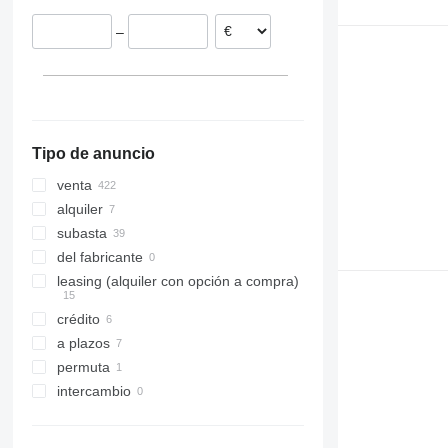
Hungría
317
8008
Liftlux
–
Francia
318
8018
Pecolift
mostrar todos
319
8025
R-series
320
8026
Toucan
321
8030
322
8035
Tipo de anuncio
323
CT
324
JS
venta
325
JZ
alquiler
326
NXT
subasta
329
S-Series
del fabricante
330
TM
leasing (alquiler con opción a compra)
336
VMT
crédito
340
Vibromax
a plazos
345
permuta
349
intercambio
350
365
374