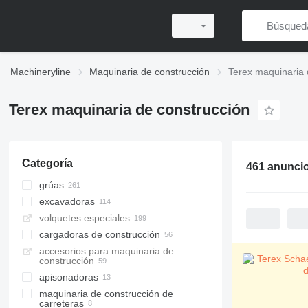
Machineryline
Maquinaria de construcción
Terex maquinaria 
Terex maquinaria de construcción
Categoría
461 anunci
grúas
excavadoras
grúas todo terreno
volquetes especiales
grúas móviles
excavadoras de ruedas
cargadoras de construcción
grúas torres
retroexcavadoras
minivolquetes
accesorios para maquinaria de
grúas sobre orugas
manipuladores de materiales
volquetes articulados
cargadoras de ruedas
construcción
grúas torre automontables
miniexcavadoras
volquetes rígidos
cargadoras multifuncionales
apisonadoras
grúas autocargantes
excavadoras de cadenas
cargadoras telescópicas
maquinaria de construcción de
compactadores manuales
excavadoras rail
cargadoras de ruedas telescópicas
carreteras