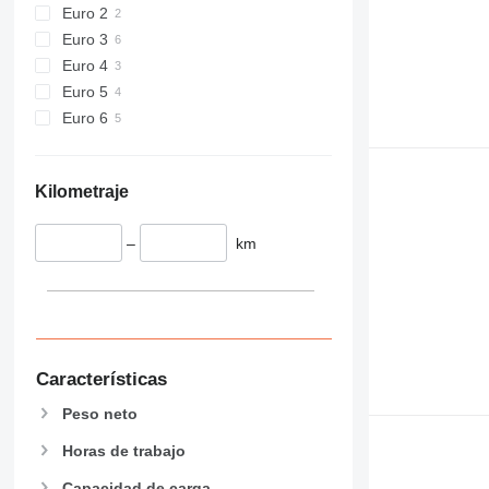
918
Euro 2
924
Euro 3
926
Euro 4
928
Euro 5
930
Euro 6
938
950
Kilometraje
953
955
–
km
962
963
966
972
973
980
Características
982
Peso neto
988
Horas de trabajo
990
992
Capacidad de carga