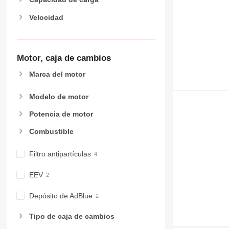
AP
Velocidad
C-series
CB
CS
D series
Motor, caja de cambios
E-series
Marca del motor
F-series
GC
Modelo de motor
IT
Potencia de motor
M-series
MH
Combustible
NR
Filtro antipartículas
PM
RM
EEV
Depósito de AdBlue
Tipo de caja de cambios