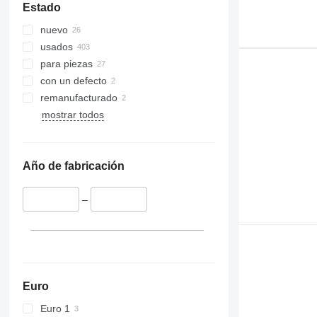
Estado
390
nuevo
395
usados
416
para piezas
420
con un defecto
424
remanufacturado
426
mostrar todos
428
430
432
Año de fabricación
434
444
–
589
826
906
907
908
Euro
910
914
Euro 1