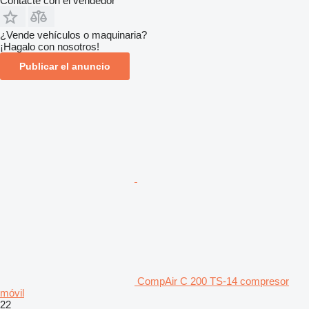
Contacte con el vendedor
¿Vende vehículos o maquinaria?
¡Hagalo con nosotros!
Publicar el anuncio
CompAir C 200 TS-14 compresor
móvil
22