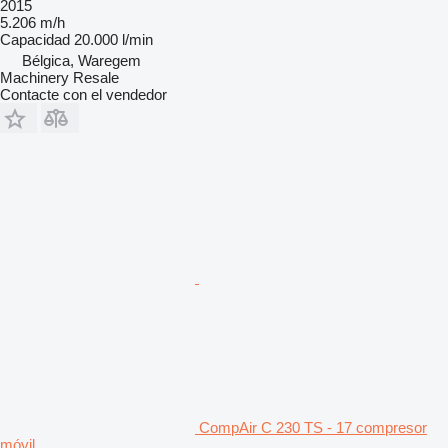
2015
5.206 m/h
Capacidad
20.000 l/min
Bélgica, Waregem
Machinery Resale
Contacte con el vendedor
CompAir C 230 TS - 17 compresor
móvil