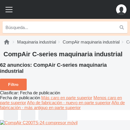
Maquinaria industrial
CompAir maquinaria industrial
C
CompAir C-series maquinaria industrial
62 anuncios:
CompAir C-series maquinaria
industrial
Filtro
Clasificar
:
Fecha de publicación
Fecha de publicación
Más caro en parte superior
Menos caro en
parte superior
Año de fabricación - nuevo en parte superior
Año de
fabricación - más antiguo en parte superior