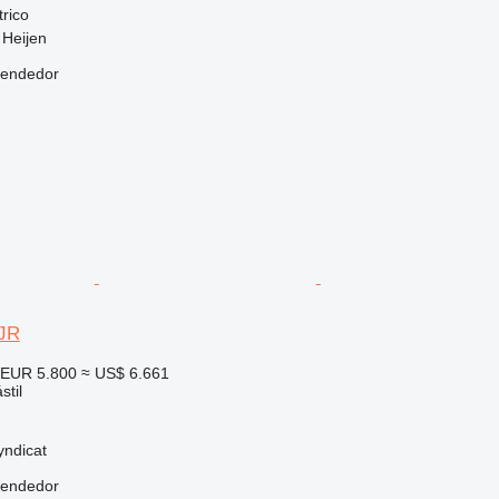
trico
 Heijen
vendedor
VJR
EUR 5.800
≈ US$ 6.661
stil
yndicat
vendedor