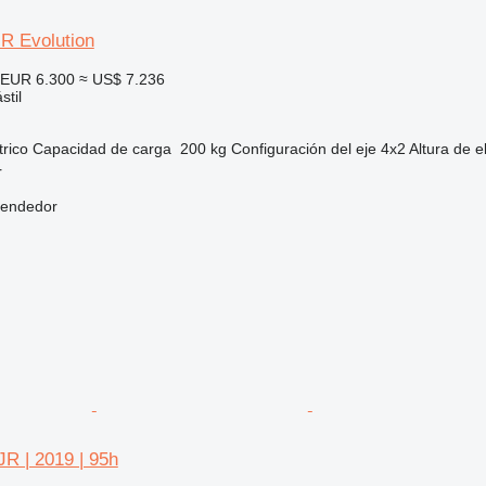
R Evolution
EUR 6.300
≈ US$ 7.236
stil
trico
Capacidad de carga
200 kg
Configuración del eje
4x2
Altura de e
r
vendedor
R | 2019 | 95h