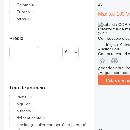
29
Colombia
Europa
Manitou 100 
otros
Polonia
COP 2
Países Bajos
Ucrania
Plataforma de má
Bélgica
2017
Combustible
eléc
Precio
Reino Unido
Bélgica, Antw
Hungría
AuctionPort
–
Contacte con el 
Francia
Rumanía
Portugal
¿Vende vehículo
¡Hagalo con noso
mostrar todos
Publicar el a
Tipo de anuncio
venta
alquiler
subasta
del fabricante
leasing (alquiler con opción a compra)