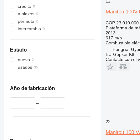
12
crédito
Manitou 100VJ
a plazos
permuta
COP 23.010.000
Plataforma de má
intercambio
2013
617 m/h
Combustible
eléc
Hungría, Gyo
Estado
EU-Gépker Kft
Contacte con el 
nuevo
usados
Año de fabricación
–
22
Manitou 100 VJ