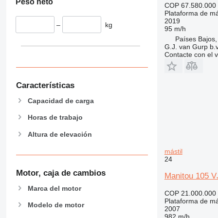
Peso neto
COP 67.580.000
Plataforma de má
2019
–
kg
95 m/h
Países Bajos,
G.J. van Gurp b.v
Contacte con el 
Características
Capacidad de carga
Horas de trabajo
Altura de elevación
mástil
24
Motor, caja de cambios
Manitou 105 V
Marca del motor
COP 21.000.000
Plataforma de má
Modelo de motor
2007
982 m/h