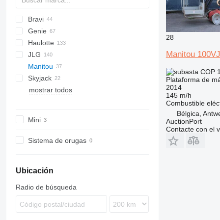
Bravi
SV
V-Series
Genie
Leonardo
WAV
AMWP
1500
28
Haulotte
AWP
Toucan
HV
Manitou 100V
JLG
GH
HM
Manitou
GR
Star
10
COP 1
Skyjack
IWP
25AM
M series
Nano SP
Plataforma de má
2014
mostrar todos
S series
1230
VJR
SJ
TM
TM
145 m/h
Z series
1930
80 VJR
Combustible
eléc
DSP
100 VJR
Bélgica, Antw
Mini
AuctionPort
E-series
105 VJR
Contacte con el 
Pecolift
Sistema de orugas
Toucan
Ubicación
Radio de búsqueda