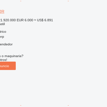
VJR
1.920.000
EUR 6.000
≈ US$ 6.891
stil
trico
erp
vendedor
s o maquinaria?
tros!
nuncio