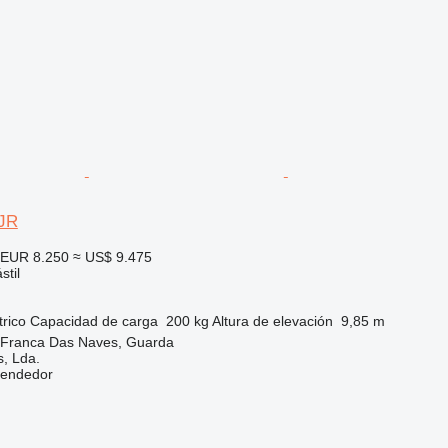
VJR
EUR 8.250
≈ US$ 9.475
stil
trico
Capacidad de carga
200 kg
Altura de elevación
9,85 m
a Franca Das Naves, Guarda
s, Lda.
vendedor