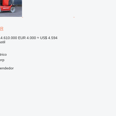
JR
4.610.000
EUR 4.000
≈ US$ 4.594
stil
trico
erp
vendedor