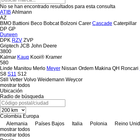
No se han encontrado resultados para esta consulta
ATIB
Ahlmann
AZ
BMO
Battioni
Beco
Bobcat
Bolzoni
Carer
Cascade
Caterpillar
DP
GP
Durwen
DPK
RZV
ZVP
Griptech
JCB
John Deere
3800
Kalmar
Kaup
Kooi®
Kramer
580
Linde
Manitou
Merlo
Meyer
Nissan
Ordem Makina
QH
Roncari
S8
S11
S12
Still
Vetter
Volvo
Weidemann
Weycor
mostrar todos
Ubicación
Radio de búsqueda
Colombia
Europa
Alemania
Países Bajos
Italia
Polonia
Reino Uni
mostrar todos
mostrar todos