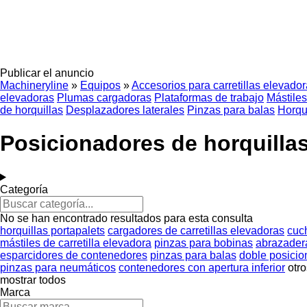
Publicar el anuncio
Machineryline
»
Equipos
»
Accesorios para carretillas elevado
elevadoras
Plumas cargadoras
Plataformas de trabajo
Mástiles
de horquillas
Desplazadores laterales
Pinzas para balas
Horqu
Posicionadores de horquilla
Categoría
No se han encontrado resultados para esta consulta
horquillas portapalets
cargadores de carretillas elevadoras
cuch
mástiles de carretilla elevadora
pinzas para bobinas
abrazader
esparcidores de contenedores
pinzas para balas
doble posicio
pinzas para neumáticos
contenedores con apertura inferior
otro
mostrar todos
Marca