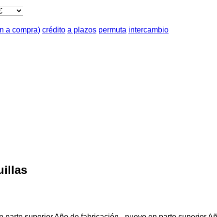
ón a compra)
crédito
a plazos
permuta
intercambio
illas
 parte superior
Año de fabricación - nuevo en parte superior
Añ