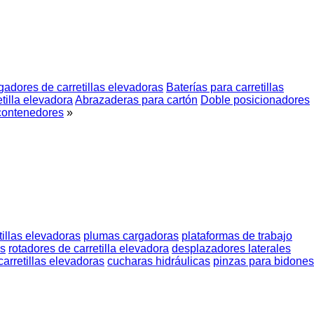
gadores de carretillas elevadoras
Baterías para carretillas
tilla elevadora
Abrazaderas para cartón
Doble posicionadores
contenedores
»
tillas elevadoras
plumas cargadoras
plataformas de trabajo
es
rotadores de carretilla elevadora
desplazadores laterales
arretillas elevadoras
cucharas hidráulicas
pinzas para bidones