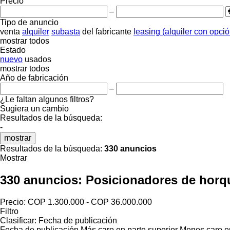
Precio
–
Tipo de anuncio
venta
alquiler
subasta
del fabricante
leasing (alquiler con opci
mostrar todos
Estado
nuevo
usados
mostrar todos
Año de fabricación
–
¿Le faltan algunos filtros?
Sugiera un cambio
Resultados de la búsqueda:
-
mostrar
Resultados de la búsqueda:
330 anuncios
Mostrar
330 anuncios:
Posicionadores de horqu
Precio:
COP 1.300.000 - COP 36.000.000
Filtro
Clasificar
:
Fecha de publicación
Fecha de publicación
Más caro en parte superior
Menos caro en