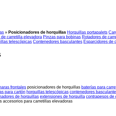
ras
»
Posicionadores de horquillas
Horquillas portapalets
Car
 de carretilla elevadora
Pinzas para bobinas
Rotadores de carre
illas telescópicas
Contenedores basculantes
Esparcidores de 
s
aras frontales
posicionadores de horquillas
baterías para carre
as para cartón
horquillas telescópicas
contenedores basculant
nadores de horquillas
extensiones de horquilla
contrapesos de c
s accesorios para carretillas elevadoras