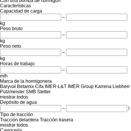
Con una bomba de hormigón
Características
Capacidad de carga
–
kg
Peso bruto
–
kg
Peso neto
–
kg
Horas de trabajo
–
m/h
Marca de la hormigonera
Baryval
Betamix
Cifa
IMER-L&T
IMER Group
Karrena
Liebherr
Putzmeister
SMB
Stetter
mostrar todos
Depósito de agua
–
l
Tipo de tracción
Tracción delantera
Tracción trasera
mostrar todos
Carrocería