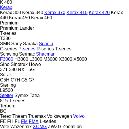
K 480
Kerax
Kerax 300
Kerax 340
Kerax 370
Kerax 410
Kerax 420
Kerax
440
Kerax 450
Kerax 460
Premium
Premium Lander
T-series
T380
SMB
Sany
Saraka
Scania
G-series
P-series
R-series
T-series
Schwing
Sermac
Shacman
F3000
H3000
L3000
M3000
X3000
X5000
Sino
Sinotruk Howo
371
380
NX
T5G
Sitrak
C5H
C7H
G5
G7
Sterling
L9500
Stetter
Symex
Tatra
815
T-series
Terberg
BC
Terex
Theam
Truemax
Volkswagen
Volvo
FE
FH
FL
FM
FMX
L-series
Vote
Wazenmix
XCMG
ZWZG
Zoomlion