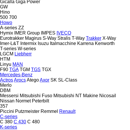
Gicalla
Giga Power
GW
Hino
500
700
Howo
A-series
ZZ
Hymix
IMER Group
IMPES
IVECO
Eurotrakker
Magirus
S-Way
Stralis
T-Way
Trakker
X-Way
Imer-L&T
Intermix
Isuzu
Italmacchine
Karrena
Kenworth
T-series
W-series
LGCM
Liebherr
HTM
Linyu
MAN
F90
TGA
TGM
TGS
TGX
Mercedes-Benz
Actros
Arocs
Atego
Axor
SK
SL-Class
Merlo
DBM
Messersi
Mitsubishi Fuso
Mitsubishi
NT Makine
Nicosail
Nissan
Normet
Peterbilt
357
Piccini
Putzmeister
Remmel
Renault
C-series
C 380
C 430
C 480
K-series