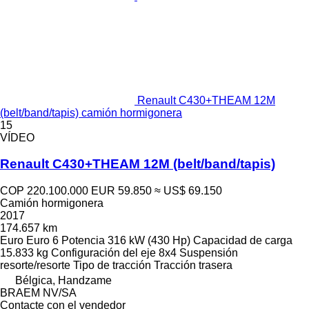
Renault C430+THEAM 12M
(belt/band/tapis) camión hormigonera
15
VÍDEO
Renault C430+THEAM 12M (belt/band/tapis)
COP 220.100.000
EUR 59.850
≈ US$ 69.150
Camión hormigonera
2017
174.657 km
Euro
Euro 6
Potencia
316 kW (430 Hp)
Capacidad de carga
15.833 kg
Configuración del eje
8x4
Suspensión
resorte/resorte
Tipo de tracción
Tracción trasera
Bélgica, Handzame
BRAEM NV/SA
Contacte con el vendedor