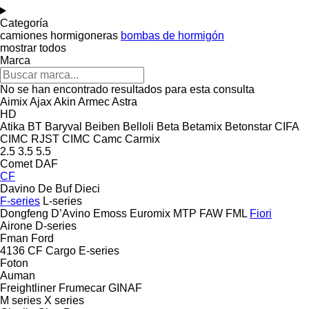
Categoría
camiones hormigoneras
bombas de hormigón
mostrar todos
Marca
No se han encontrado resultados para esta consulta
Aimix
Ajax
Akin
Armec
Astra
HD
Atika
BT
Baryval
Beiben
Belloli
Beta
Betamix
Betonstar
CIFA
CIMC RJST
CIMC
Camc
Carmix
2.5
3.5
5.5
Comet
DAF
CF
Davino
De Buf
Dieci
F-series
L-series
Dongfeng
D’Avino
Emoss
Euromix MTP
FAW
FML
Fiori
Airone
D-series
Fman
Ford
4136
CF
Cargo
E-series
Foton
Auman
Freightliner
Frumecar
GINAF
M series
X series