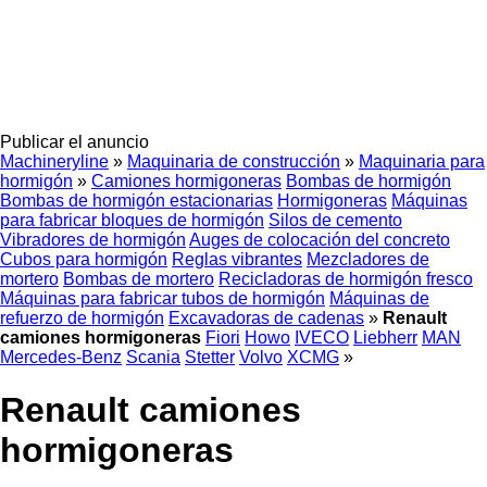
Publicar el anuncio
Machineryline
»
Maquinaria de construcción
»
Maquinaria para
hormigón
»
Camiones hormigoneras
Bombas de hormigón
Bombas de hormigón estacionarias
Hormigoneras
Máquinas
para fabricar bloques de hormigón
Silos de cemento
Vibradores de hormigón
Auges de colocación del concreto
Cubos para hormigón
Reglas vibrantes
Mezcladores de
mortero
Bombas de mortero
Recicladoras de hormigón fresco
Máquinas para fabricar tubos de hormigón
Máquinas de
refuerzo de hormigón
Excavadoras de cadenas
»
Renault
camiones hormigoneras
Fiori
Howo
IVECO
Liebherr
MAN
Mercedes-Benz
Scania
Stetter
Volvo
XCMG
»
Renault camiones
hormigoneras