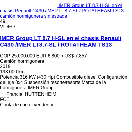
IMER Group LT 8.7 H-SL en el
chasis Renault C430 /IMER LT8.7-SL / ROTATHEAM TS13
camión hormigonera siniestrada
49
VÍDEO
IMER Group LT 8.7 H-SL en el chasis Renault
C430 /IMER LT8.7-SL / ROTATHEAM TS13
COP 25.000.000
EUR 6.800
≈ US$ 7.857
Camión hormigonera
2019
193.000 km
Potencia
316 kW (430 Hp)
Combustible
diésel
Configuración
del eje
8x4
Suspensión
resorte/resorte
Marca de la
hormigonera
IMER Group
Francia, HUTTENHEIM
FCE
Contacte con el vendedor