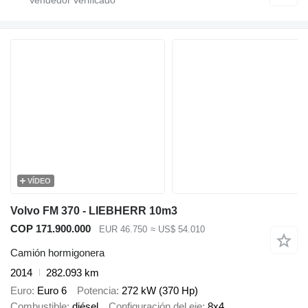
VÍDEO
Volvo FM 370 - LIEBHERR 10m3
COP 171.900.000
EUR 46.750
≈ US$ 54.010
Camión hormigonera
2014
282.093 km
Euro
Euro 6
Potencia
272 kW (370 Hp)
Combustible
diésel
Configuración del eje
8x4