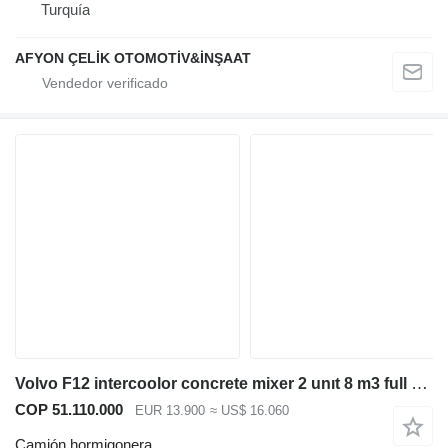
Turquía
AFYON ÇELİK OTOMOTİV&İNŞAAT
Volvo F12 intercoolor concrete mixer 2 unıt 8 m3 full stell axel
COP 51.110.000
EUR 13.900
≈ US$ 16.060
Camión hormigonera