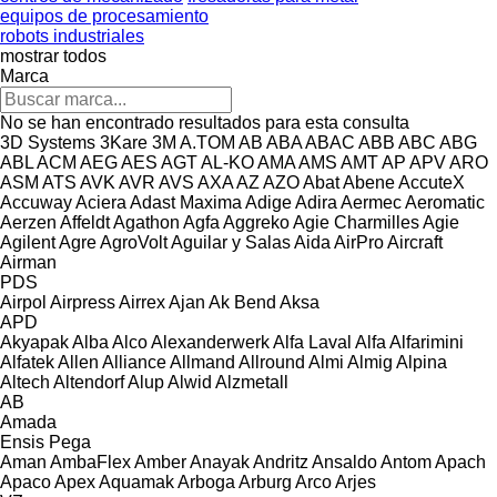
equipos de procesamiento
robots industriales
mostrar todos
Marca
No se han encontrado resultados para esta consulta
3D Systems
3Kare
3M
A.TOM
AB
ABA
ABAC
ABB
ABC
ABG
ABL
ACM
AEG
AES
AGT
AL-KO
AMA
AMS
AMT
AP
APV
ARO
ASM
ATS
AVK
AVR
AVS
AXA
AZ
AZO
Abat
Abene
AccuteX
Accuway
Aciera
Adast Maxima
Adige
Adira
Aermec
Aeromatic
Aerzen
Affeldt
Agathon
Agfa
Aggreko
Agie Charmilles
Agie
Agilent
Agre
AgroVolt
Aguilar y Salas
Aida
AirPro
Aircraft
Airman
PDS
Airpol
Airpress
Airrex
Ajan
Ak Bend
Aksa
APD
Akyapak
Alba
Alco
Alexanderwerk
Alfa Laval
Alfa
Alfarimini
Alfatek
Allen
Alliance
Allmand
Allround
Almi
Almig
Alpina
Altech
Altendorf
Alup
Alwid
Alzmetall
AB
Amada
Ensis
Pega
Aman
AmbaFlex
Amber
Anayak
Andritz
Ansaldo
Antom
Apach
Apaco
Apex
Aquamak
Arboga
Arburg
Arco
Arjes