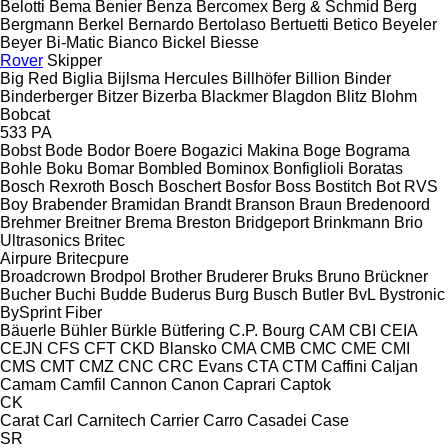
Belotti
Bema
Benier
Benza
Bercomex
Berg & Schmid
Berg
Bergmann
Berkel
Bernardo
Bertolaso
Bertuetti
Betico
Beyeler
Beyer
Bi-Matic
Bianco
Bickel
Biesse
Rover
Skipper
Big Red
Biglia
Bijlsma Hercules
Billhöfer
Billion
Binder
Binderberger
Bitzer
Bizerba
Blackmer
Blagdon
Blitz
Blohm
Bobcat
533
PA
Bobst
Bode
Bodor
Boere
Bogazici Makina
Boge
Bograma
Bohle
Boku
Bomar
Bombled
Bominox
Bonfiglioli
Boratas
Bosch Rexroth
Bosch
Boschert
Bosfor
Boss
Bostitch
Bot RVS
Boy
Brabender
Bramidan
Brandt
Branson
Braun
Bredenoord
Brehmer
Breitner
Brema
Breston
Bridgeport
Brinkmann
Brio
Ultrasonics
Britec
Airpure
Britecpure
Broadcrown
Brodpol
Brother
Bruderer
Bruks
Bruno
Brückner
Bucher
Buchi
Budde
Buderus
Burg
Busch
Butler
BvL
Bystronic
BySprint Fiber
Bäuerle
Bühler
Bürkle
Bütfering
C.P. Bourg
CAM
CBI
CEIA
CEJN
CFS
CFT
CKD Blansko
CMA
CMB
CMC
CME
CMI
CMS
CMT
CMZ
CNC
CRC Evans
CTA
CTM
Caffini
Caljan
Camam
Camfil
Cannon
Canon
Caprari
Captok
CK
Carat
Carl
Carnitech
Carrier
Carro
Casadei
Case
SR