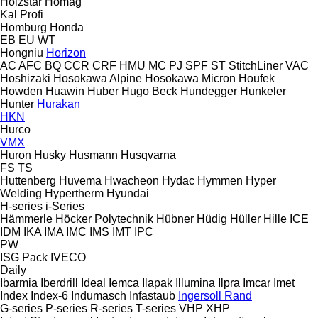
Holzstar
Homag
Kal
Profi
Homburg
Honda
EB
EU
WT
Hongniu
Horizon
AC
AFC
BQ
CCR
CRF
HMU
MC
PJ
SPF
ST
StitchLiner
VAC
Hoshizaki
Hosokawa Alpine
Hosokawa Micron
Houfek
Howden
Huawin
Huber
Hugo Beck
Hundegger
Hunkeler
Hunter
Hurakan
HKN
Hurco
VMX
Huron
Husky
Husmann
Husqvarna
FS
TS
Huttenberg
Huvema
Hwacheon
Hydac
Hymmen
Hyper
Welding
Hypertherm
Hyundai
H-series
i-Series
Hämmerle
Höcker Polytechnik
Hübner
Hüdig
Hüller Hille
ICE
IDM
IKA
IMA
IMC
IMS
IMT
IPC
PW
ISG Pack
IVECO
Daily
Ibarmia
Iberdrill
Ideal
Iemca
Ilapak
Illumina
Ilpra
Imcar
Imet
Index
Index-6
Indumasch
Infastaub
Ingersoll Rand
G-series
P-series
R-series
T-series
VHP
XHP