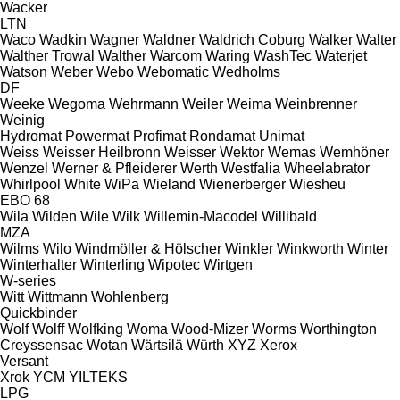
Wacker
LTN
Waco
Wadkin
Wagner
Waldner
Waldrich Coburg
Walker
Walter
Walther Trowal
Walther
Warcom
Waring
WashTec
Waterjet
Watson
Weber
Webo
Webomatic
Wedholms
DF
Weeke
Wegoma
Wehrmann
Weiler
Weima
Weinbrenner
Weinig
Hydromat
Powermat
Profimat
Rondamat
Unimat
Weiss
Weisser Heilbronn
Weisser
Wektor
Wemas
Wemhöner
Wenzel
Werner & Pfleiderer
Werth
Westfalia
Wheelabrator
Whirlpool
White
WiPa
Wieland
Wienerberger
Wiesheu
EBO 68
Wila
Wilden
Wile
Wilk
Willemin-Macodel
Willibald
MZA
Wilms
Wilo
Windmöller & Hölscher
Winkler
Winkworth
Winter
Winterhalter
Winterling
Wipotec
Wirtgen
W-series
Witt
Wittmann
Wohlenberg
Quickbinder
Wolf
Wolff
Wolfking
Woma
Wood-Mizer
Worms
Worthington
Creyssensac
Wotan
Wärtsilä
Würth
XYZ
Xerox
Versant
Xrok
YCM
YILTEKS
LPG