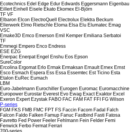
Ecotechnics
Edel
Edge
Edur
Edwards
Eggersmann
Eigenbau
Eillert
Einhell
Eisele
Ekato
Ekomex
El-Björn
TF
VF
Elbaron
Elcon
ElectroQuell
Electrolux
Elektra Beckum
Ellerwerk
Elmo Rietschle
Eloma
Elsa
Elu
Elumatec
Emag
VSC
Emake3D
Emco
Emerson
Emil Kemper
Emiliana Serbatoi
TF
Emmegi
Empero
Enco
Endress
ESE
EZG
Enerpac
Enerpat
Engel
Enshu
Eos
Epson
SureColor
Ercolina
Ergomat
Erlo
Ermak
Ermaksan
Ernault
Ernex
Ernst
Esco
Esmach
Espera
Ess
Essa
Essemtec
Est Ticino
Esta
Etalon
EuRec
Eumach
LBM
Euro-Jabelmann
Eurochiller
Eurogen
Euromac
Euromacchine
Europower
Eurostar
Everest
Evo
Ewag
Exact
Exaktor
Excel
Exeron
Expert
Ezystak
FABO
FAC
FAM
FAT
FFI
FG Wilson
P-series
FGM
FKS
FMB
FMC
FPT
FS
Faccin
Facom
Fadal
Falch
Falcon
Faldo
Falken
Famup
Fanuc
Fastbind
Fasti
Fatosa
Favretto
Fed Power
Feeler
Fehlmann
Fein
Felder
Femi
Fenwick
Ferbo
Fermat
Ferrari
700-series