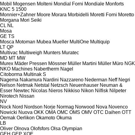
Mobil
Mogensen
Molteni
Mondial Forni
Mondiale
Monforts
KNC 5 1500
Monnier+Zahner
Moore
Morara
Morbidelli
Moretti Forni
Moretto
Morgana
Mori Seiki
CL
NL
Mosa
GE
TS
Mosca
Motoman
Mubea
Mueller
MultiOne
Multiquip
LT
QP
Multivac
Multiweigh
Munters
Muratec
MD
MT
MW
Murex
Mäder Pressen
Mössner
Müller Martini
Müller
Müro
NGK
NKO Machines
Nabertherm
Nagel
Citoborma
Multinak S
Nagema
Nakamura
Nardini
Nazzareno
Nederman
Neff
Negri
Nelson
Netmak
Netstal
Netzsch
Neuenhauser
Neuman &
Esser
Newtec
Nicolas
Nieros
Nikkiso
Nikon
Nilfisk
Nilpeter
Nirotech
Nissan
NV
Nock
Nord
Nordson
Norje
Normag
Norwood
Nova
Novenco
Nowicki
Nuova
OKK
OMA
OMC
OMS
OMV
OTC Daihen
OTT
Oemak
Oerlikon
Okamoto
Okuma
LB
Oliver
Olnova
Olofsfors
Olsa
Olympian
GEH
GEP
XQE