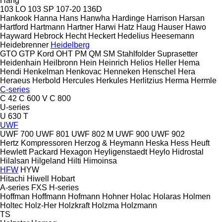
Hang
103 LO
103 SP
107-20
136D
Hankook
Hanna
Hans
Hanwha
Hardinge
Harrison
Harsan
Hartford
Hartmann
Hartner
Harwi
Hatz
Haug
Hauser
Hawo
Hayward
Hebrock
Hecht
Heckert
Hedelius
Heesemann
Heidebrenner
Heidelberg
GTO
GTP
Kord
OHT
PM
QM
SM
Stahlfolder
Suprasetter
Heidenhain
Heilbronn
Hein
Heinrich
Helios
Heller
Hema
Hendi
Henkelman
Henkovac
Henneken
Henschel
Hera
Heraeus
Herbold
Hercules
Herkules
Herlitzius
Herma
Hermle
C-series
C 42
C 600 V
C 800
U-series
U 630 T
UWF
UWF 700
UWF 801
UWF 802 M
UWF 900
UWF 902
Hertz Kompressoren
Herzog & Heymann
Heska
Hess
Heuft
Hewlett Packard
Hexagon
Heyligenstaedt
Heylo
Hidrostal
Hilalsan
Hilgeland
Hilti
Himoinsa
HFW
HYW
Hitachi
Hiwell
Hobart
A-series
FXS
H-series
Hoffman
Hoffmann
Hofmann
Hohner
Holac
Holaras
Holmen
Holtec
Holz-Her
Holzkraft
Holzma
Holzmann
TS