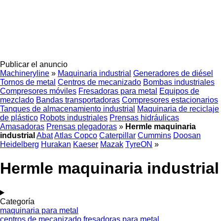
Publicar el anuncio
Machineryline
»
Maquinaria industrial
Generadores de diésel
Tornos de metal
Centros de mecanizado
Bombas industriales
Compresores móviles
Fresadoras para metal
Equipos de
mezclado
Bandas transportadoras
Compresores estacionarios
Tanques de almacenamiento industrial
Maquinaria de reciclaje
de plástico
Robots industriales
Prensas hidráulicas
Amasadoras
Prensas plegadoras
»
Hermle maquinaria
industrial
Abat
Atlas Copco
Caterpillar
Cummins
Doosan
Heidelberg
Hurakan
Kaeser
Mazak
TyreON
»
Hermle maquinaria industrial
Categoría
maquinaria para metal
centros de mecanizado
fresadoras para metal