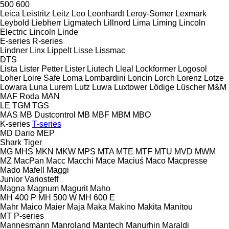
500
600
Leica
Leistritz
Leitz
Leo
Leonhardt
Leroy-Somer
Lexmark
Leybold
Liebherr
Ligmatech
Lillnord
Lima
Liming
Lincoln
Electric
Lincoln
Linde
E-series
R-series
Lindner
Linx
Lippelt
Lisse
Lissmac
DTS
Lista
Lister Petter
Lister
Liutech
Lleal
Lockformer
Logosol
Loher
Loire Safe
Loma
Lombardini
Loncin
Lorch
Lorenz
Lotze
Lowara
Luna
Lurem
Lutz
Luwa
Luxtower
Lödige
Lüscher
M&M
MAF Roda
MAN
LE
TGM
TGS
MAS
MB Dustcontrol
MB
MBF
MBM
MBO
K-series
T-series
MD Dario
MEP
Shark
Tiger
MG
MHS
MKN
MKW
MPS
MTA
MTE
MTF
MTU
MVD
MWM
MZ
MacPan
Macc
Macchi
Mace
Maciuś
Maco
Macpresse
Mado
Mafell
Maggi
Junior
Variosteff
Magna
Magnum
Magurit
Maho
MH 400 P
MH 500 W
MH 600 E
Mahr
Maico
Maier
Maja
Maka
Makino
Makita
Manitou
MT
P-series
Mannesmann
Manroland
Mantech
Manurhin
Maraldi