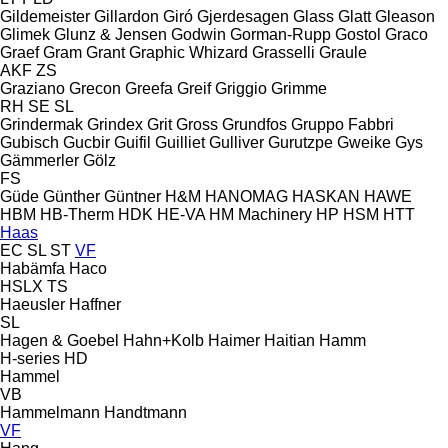
Gildemeister
Gillardon
Giró
Gjerdesagen
Glass
Glatt
Gleason
Glimek
Glunz & Jensen
Godwin
Gorman-Rupp
Gostol
Graco
Graef
Gram
Grant
Graphic Whizard
Grasselli
Graule
AKF
ZS
Graziano
Grecon
Greefa
Greif
Griggio
Grimme
RH
SE
SL
Grindermak
Grindex
Grit
Gross
Grundfos
Gruppo Fabbri
Gubisch
Gucbir
Guifil
Guilliet
Gulliver
Gurutzpe
Gweike
Gys
Gämmerler
Gölz
FS
Güde
Günther
Güntner
H&M
HANOMAG
HASKAN
HAWE
HBM
HB‑Therm
HDK
HE-VA
HM Machinery
HP
HSM
HTT
Haas
EC
SL
ST
VF
Habämfa
Haco
HSLX
TS
Haeusler
Haffner
SL
Hagen & Goebel
Hahn+Kolb
Haimer
Haitian
Hamm
H-series
HD
Hammel
VB
Hammelmann
Handtmann
VF