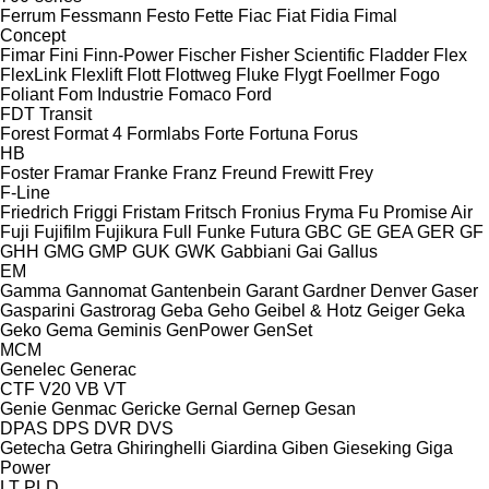
Ferrum
Fessmann
Festo
Fette
Fiac
Fiat
Fidia
Fimal
Concept
Fimar
Fini
Finn-Power
Fischer
Fisher Scientific
Fladder
Flex
FlexLink
Flexlift
Flott
Flottweg
Fluke
Flygt
Foellmer
Fogo
Foliant
Fom Industrie
Fomaco
Ford
FDT
Transit
Forest
Format 4
Formlabs
Forte
Fortuna
Forus
HB
Foster
Framar
Franke
Franz
Freund
Frewitt
Frey
F-Line
Friedrich
Friggi
Fristam
Fritsch
Fronius
Fryma
Fu Promise Air
Fuji
Fujifilm
Fujikura
Full
Funke
Futura
GBC
GE
GEA
GER
GF
GHH
GMG
GMP
GUK
GWK
Gabbiani
Gai
Gallus
EM
Gamma
Gannomat
Gantenbein
Garant
Gardner Denver
Gaser
Gasparini
Gastrorag
Geba
Geho
Geibel & Hotz
Geiger
Geka
Geko
Gema
Geminis
GenPower
GenSet
MCM
Genelec
Generac
CTF
V20
VB
VT
Genie
Genmac
Gericke
Gernal
Gernep
Gesan
DPAS
DPS
DVR
DVS
Getecha
Getra
Ghiringhelli
Giardina
Giben
Gieseking
Giga
Power
LT
PLD