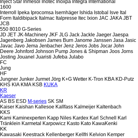
Inject Star
Inmesol
Inotec
Inoxpa
Integra
International
1600
Interroll
Ipeka
Iprocomsa
Isernhäger
Ishida
Istobal
Isve
Ital
Form
Italdibipack
Italmac
Italpresse
Itec
Ixion
JAC
JAKA
JBT
JCB
550
8010
G-Series
JD
JET
JK-Machinery
JKF
JLG
Jack
Jackle
Jaeger
Jaespa
Jagenberg
Jakobsen
James Burn
Janome
Janssen
Jasa
Jasic
Javac
Javo
Jema
Jenbacher
Jenz
Jeros
Jobs
Jocar
John
Deere
Johnford
Johnson Pump
Jones & Shipman
Joos
Jorns
Josting
Jouanel
Juaristi
Jufeba
Julabo
FC
Jung
HF
Jungner
Junker
Jurmet
Jörg
K+G Wetter
K-Tron
KBA
KD-Putz
KHS
KIA
KMA
KSB
KUKA
KR
Kaeser
AS
BS
ESD
M-series
SK
SM
Kaiser
Kaishan
Kallesoe
Kallfass
Kalmeijer
Kaltenbach
KKS
Kami
Kaminexperten
Kapp Niles
Kardex
Karl Schnell
Karl
Tränklein
Karmetal
Karpowicz
Kasto
Kato
KawaKenki
KK
Kawasaki
Keestrack
Kellenberger
Kellfri
Kelvion
Kemper