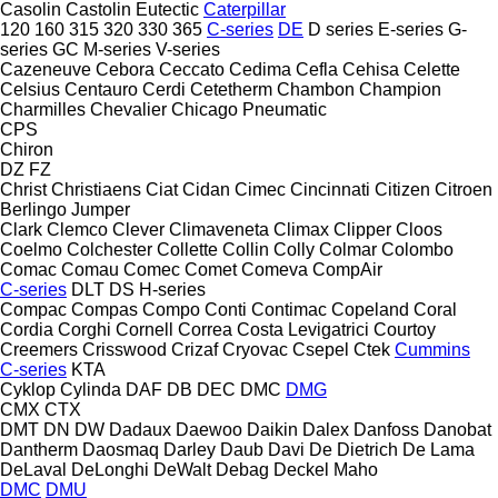
Casolin
Castolin Eutectic
Caterpillar
120
160
315
320
330
365
C-series
DE
D series
E-series
G-
series
GC
M-series
V-series
Cazeneuve
Cebora
Ceccato
Cedima
Cefla
Cehisa
Celette
Celsius
Centauro
Cerdi
Cetetherm
Chambon
Champion
Charmilles
Chevalier
Chicago Pneumatic
CPS
Chiron
DZ
FZ
Christ
Christiaens
Ciat
Cidan
Cimec
Cincinnati
Citizen
Citroen
Berlingo
Jumper
Clark
Clemco
Clever
Climaveneta
Climax
Clipper
Cloos
Coelmo
Colchester
Collette
Collin
Colly
Colmar
Colombo
Comac
Comau
Comec
Comet
Comeva
CompAir
C-series
DLT
DS
H-series
Compac
Compas
Compo
Conti
Contimac
Copeland
Coral
Cordia
Corghi
Cornell
Correa
Costa Levigatrici
Courtoy
Creemers
Crisswood
Crizaf
Cryovac
Csepel
Ctek
Cummins
C-series
KTA
Cyklop
Cylinda
DAF
DB
DEC
DMC
DMG
CMX
CTX
DMT
DN
DW
Dadaux
Daewoo
Daikin
Dalex
Danfoss
Danobat
Dantherm
Daosmaq
Darley
Daub
Davi
De Dietrich
De Lama
DeLaval
DeLonghi
DeWalt
Debag
Deckel Maho
DMC
DMU