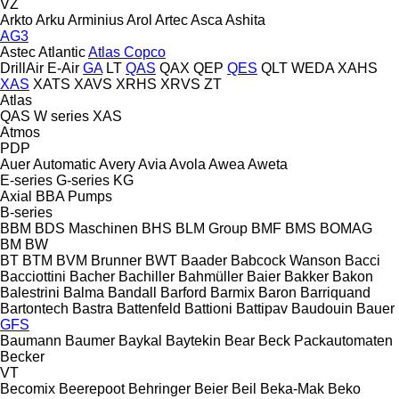
VZ
Arkto
Arku
Arminius
Arol
Artec
Asca
Ashita
AG3
Astec
Atlantic
Atlas Copco
DrillAir
E-Air
GA
LT
QAS
QAX
QEP
QES
QLT
WEDA
XAHS
XAS
XATS
XAVS
XRHS
XRVS
ZT
Atlas
QAS
W series
XAS
Atmos
PDP
Auer
Automatic
Avery
Avia
Avola
Awea
Aweta
E-series
G-series
KG
Axial
BBA Pumps
B-series
BBM
BDS Maschinen
BHS
BLM Group
BMF
BMS
BOMAG
BM
BW
BT
BTM
BVM Brunner
BWT
Baader
Babcock Wanson
Bacci
Bacciottini
Bacher
Bachiller
Bahmüller
Baier
Bakker
Bakon
Balestrini
Balma
Bandall
Barford
Barmix
Baron
Barriquand
Bartontech
Bastra
Battenfeld
Battioni
Battipav
Baudouin
Bauer
GFS
Baumann
Baumer
Baykal
Baytekin
Bear
Beck Packautomaten
Becker
VT
Becomix
Beerepoot
Behringer
Beier
Beil
Beka-Mak
Beko