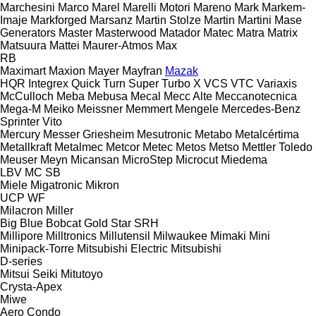
Marchesini
Marco
Marel
Marelli Motori
Mareno
Mark
Markem-
Imaje
Markforged
Marsanz
Martin Stolze
Martin
Martini
Mase
Generators
Master
Masterwood
Matador
Matec
Matra
Matrix
Matsuura
Mattei
Maurer-Atmos
Max
RB
Maximart
Maxion
Mayer
Mayfran
Mazak
HQR
Integrex
Quick Turn
Super Turbo X
VCS
VTC
Variaxis
McCulloch
Meba
Mebusa
Mecal
Mecc Alte
Meccanotecnica
Mega-M
Meiko
Meissner
Memmert
Mengele
Mercedes-Benz
Sprinter
Vito
Mercury
Messer Griesheim
Mesutronic
Metabo
Metalcértima
Metallkraft
Metalmec
Metcor
Metec
Metos
Metso
Mettler Toledo
Meuser
Meyn
Micansan
MicroStep
Microcut
Miedema
LBV
MC
SB
Miele
Migatronic
Mikron
UCP
WF
Milacron
Miller
Big Blue
Bobcat
Gold Star
SRH
Millipore
Milltronics
Millutensil
Milwaukee
Mimaki
Mini
Minipack-Torre
Mitsubishi Electric
Mitsubishi
D-series
Mitsui Seiki
Mitutoyo
Crysta-Apex
Miwe
Aero
Condo