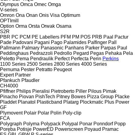
Olympus
Omca
Omec
Omga
V-series
Omron
Ona
Onan
Onis Visa
Optimum
OPTImill
Option
Orma
Orsta
Orwak
Osama
S2R
PBR
PC
PCM
PE Labellers
PFM
PM
POS
PRB
Paal
Pactur
Pade
Padovani
Pagani
Pago
Palamides
Palfinger
Pall
Pallmann
Palmary
Panasonic
Panhans
Parker
Parpas
Paul
Peddinghaus
Pedrazzoli
Pedrollo
Pegard
Pegas
Pehaka
Pela
Peletto
Pema
Pendraulik
Perfect
Perfecta
Perin
Perkins
1100 Series
2500 Series
2800 Series
4000 Series
Pernuma
Pester
Petratto
Peugeot
Expert
Partner
Pfankuch
Pfaudler
CH4000
Pfiffner
Philips
Pieralisi
Pietroberto
Piller
Pilous
Pimak
Pinacho
Piovan
PishTech
Pitney Bowes
Pizza Group
Placke
Pladdet
Planatol
Plasticband
Platarg
Plockmatic
Plus Power
GF
Plymovent
Polair
Polar
Polin
Poly-clip
FCA
Polygraph
Polyma
Polypack
Polypal
Ponar
Ponndorf
Popp
Poręba
Potisje
PowerED
Powerscreen
Poyaud
Pramac
ES
GBL
GBW
P
S-series