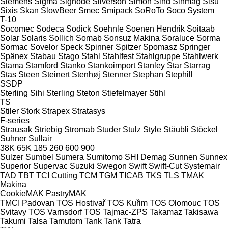
Siemens
Sigma
Signode
Silverson
Simon
Sind
Sinmag
Sisu
Sixis
Skan
SlowBeer
Smec
Smipack
SoRoTo
Soco System
T-10
Socomec
Sodeca
Sodick
Soehnle
Soenen Hendrik
Soitaab
Solar
Solaris
Sollich
Somab
Sonsuz Makina
Soraluce
Sorma
Sormac
Sovelor
Speck
Spinner
Spitzer
Spomasz
Springer
Spänex
Stabau
Stago
Stahl
Stahlfest
Stahlgruppe
Stahlwerk
Stama
Stamford
Stanko
Stankoimport
Stanley
Star
Starrag
Stas
Steen
Steinert
Stenhøj
Stenner
Stephan
Stephill
SSDP
Sterling Sihi
Sterling
Steton
Stiefelmayer
Stihl
TS
Stiler
Stork
Strapex
Stratasys
F-series
Strausak
Striebig
Stromab
Studer
Stulz
Style
Stäubli
Stöckel
Suhner
Sullair
38K
65K
185
260
600
900
Sulzer
Sumbel
Sumera
Sumitomo SHI Demag
Sunnen
Sunnex
Superior
Supervac
Suzuki
Swegon
Swift
Swift-Cut
Systemair
TAD
TBT
TCI Cutting
TCM
TGM
TICAB
TKS
TLS
TMAK
Makina
CookieMAK
PastryMAK
TMCI Padovan
TOS Hostivař
TOS Kuřim
TOS Olomouc
TOS
Svitavy
TOS Varnsdorf
TOS
Tajmac-ZPS
Takamaz
Takisawa
Takumi
Talsa
Tamutom
Tank
Tank
Tatra