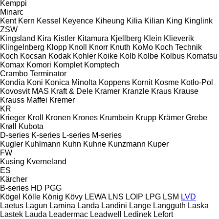
Kemppi
Minarc
Kent
Kern
Kessel
Keyence
Kiheung
Kilia
Kilian
King
Kinglink
ZSW
Kingsland
Kira
Kistler
Kitamura
Kjellberg
Klein
Klieverik
Klingelnberg
Klopp
Knoll
Knorr
Knuth
KoMo
Koch Technik
Koch
Kocsan
Kodak
Kohler
Koike
Kolb
Kolbe
Kolbus
Komatsu
Komax
Komori
Komplet
Komptech
Crambo
Terminator
Kondia
Koni
Konica Minolta
Koppens
Kornit
Kosme
Kotło-Pol
Kovosvit MAS
Kraft & Dele
Kramer
Kranzle
Kraus
Krause
Krauss Maffei
Kremer
KR
Krieger
Kroll
Kronen
Krones
Krumbein
Krupp
Krämer Grebe
Krøll
Kubota
D-series
K-series
L-series
M-series
Kugler
Kuhlmann
Kuhn
Kuhne
Kunzmann
Kuper
FW
Kusing
Kverneland
ES
Kärcher
B-series
HD
PGG
Kögel
Kölle
König
Kövy
LEWA
LNS
LOIP
LPG
LSM
LVD
Laetus
Lagun
Lamina
Landa
Landini
Lange
Langguth
Laska
Lastek
Lauda
Leadermac
Leadwell
Ledinek
Lefort