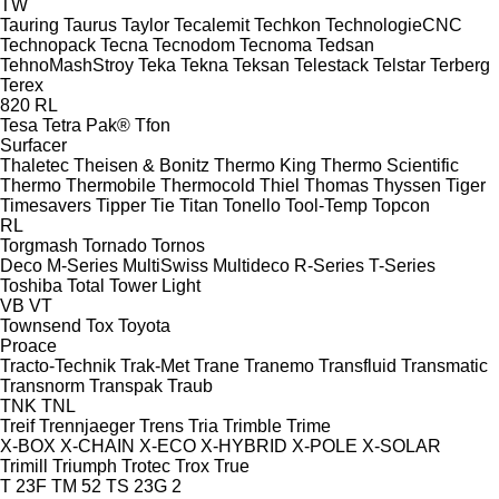
TW
Tauring
Taurus
Taylor
Tecalemit
Techkon
TechnologieCNC
Technopack
Tecna
Tecnodom
Tecnoma
Tedsan
TehnoMashStroy
Teka
Tekna
Teksan
Telestack
Telstar
Terberg
Terex
820
RL
Tesa
Tetra Pak®
Tfon
Surfacer
Thaletec
Theisen & Bonitz
Thermo King
Thermo Scientific
Thermo
Thermobile
Thermocold
Thiel
Thomas
Thyssen
Tiger
Timesavers
Tipper Tie
Titan
Tonello
Tool-Temp
Topcon
RL
Torgmash
Tornado
Tornos
Deco
M-Series
MultiSwiss
Multideco
R-Series
T-Series
Toshiba
Total
Tower Light
VB
VT
Townsend
Tox
Toyota
Proace
Tracto-Technik
Trak-Met
Trane
Tranemo
Transfluid
Transmatic
Transnorm
Transpak
Traub
TNK
TNL
Treif
Trennjaeger
Trens
Tria
Trimble
Trime
X-BOX
X-CHAIN
X-ECO
X-HYBRID
X-POLE
X-SOLAR
Trimill
Triumph
Trotec
Trox
True
T 23F
TM 52
TS 23G 2