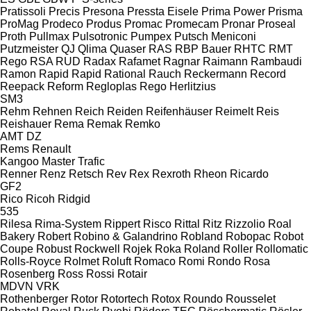
Pratissoli
Precis
Presona
Pressta Eisele
Prima Power
Prisma
ProMag
Prodeco
Produs
Promac
Promecam
Pronar
Proseal
Proth
Pullmax
Pulsotronic
Pumpex
Putsch Meniconi
Putzmeister
QJ
Qlima
Quaser
RAS
RBP Bauer
RHTC
RMT
Rego
RSA
RUD
Radax
Rafamet
Ragnar
Raimann
Rambaudi
Ramon
Rapid
Rapid
Rational
Rauch
Reckermann
Record
Reepack
Reform
Regloplas
Rego Herlitzius
SM3
Rehm
Rehnen
Reich
Reiden
Reifenhäuser
Reimelt
Reis
Reishauer
Rema
Remak
Remko
AMT
DZ
Rems
Renault
Kangoo
Master
Trafic
Renner
Renz
Retsch
Rev
Rex
Rexroth
Rheon
Ricardo
GF2
Rico
Ricoh
Ridgid
535
Rilesa
Rima-System
Rippert
Risco
Rittal
Ritz
Rizzolio
Roal
Bakery
Robert
Robino & Galandrino
Robland
Robopac
Robot
Coupe
Robust
Rockwell
Rojek
Roka
Roland
Roller
Rollomatic
Rolls-Royce
Rolmet
Roluft
Romaco
Romi
Rondo
Rosa
Rosenberg
Ross
Rossi
Rotair
MDVN
VRK
Rothenberger
Rotor
Rotortech
Rotox
Roundo
Rousselet