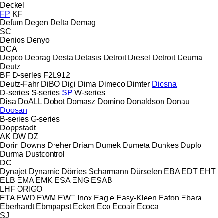
Deckel
FP
KF
Defum
Degen
Delta
Demag
SC
Denios
Denyo
DCA
Depco
Deprag
Desta
Detasis
Detroit Diesel
Detroit
Deuma
Deutz
BF
D-series
F2L912
Deutz-Fahr
DiBO
Digi
Dima
Dimeco
Dimter
Diosna
D-series
S-series
SP
W-series
Disa
DoALL
Dobot
Domasz
Domino
Donaldson
Donau
Doosan
B-series
G-series
Doppstadt
AK
DW
DZ
Dorin
Downs
Dreher
Driam
Dumek
Dumeta
Dunkes
Duplo
Durma
Dustcontrol
DC
Dynajet
Dynamic
Dörries Scharmann
Dürselen
EBA
EDT
EHT
ELB
EMA
EMK
ESA ENG
ESAB
LHF
ORIGO
ETA
EWD
EWM
EWT Inox
Eagle
Easy-Kleen
Eaton
Ebara
Eberhardt
Ebmpapst
Eckert
Eco
Ecoair
Ecoca
SJ