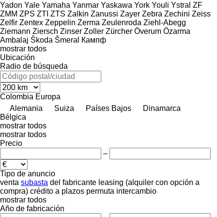
Yadon
Yale
Yamaha
Yanmar
Yaskawa
York
Youli
Ystral
ZF
ZMM
ZPS
ZTI
ZTS
Zalkin
Zanussi
Zayer
Zebra
Zechini
Zeiss
Zelfir
Zentex
Zeppelin
Zerma
Zeulenroda
Ziehl-Abegg
Ziemann
Ziersch
Zinser
Zoller
Zürcher
Överum
Özarma
Ambalaj
Škoda
Šmeral
Кампф
mostrar todos
Ubicación
Radio de búsqueda
Colombia
Europa
Alemania
Suiza
Países Bajos
Dinamarca
Bélgica
mostrar todos
mostrar todos
Precio
–
Tipo de anuncio
venta
subasta
del fabricante
leasing (alquiler con opción a
compra)
crédito
a plazos
permuta
intercambio
mostrar todos
Año de fabricación