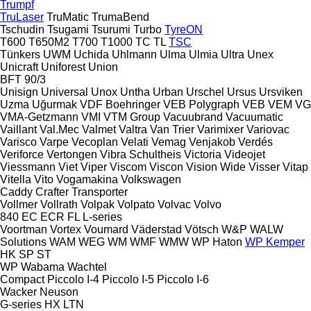
Trumpf
TruLaser
TruMatic
TrumaBend
Tschudin
Tsugami
Tsurumi
Turbo
TyreON
T600
T650M2
T700
T1000
TC
TL
TSC
Tünkers
UWM
Uchida
Uhlmann
Ulma
Ulmia
Ultra
Unex
Unicraft
Uniforest
Union
BFT 90/3
Unisign
Universal
Unox
Untha
Urban
Urschel
Ursus
Ursviken
Uzma
Uğurmak
VDF Boehringer
VEB Polygraph
VEB
VEM
VG
VMA-Getzmann
VMI
VTM Group
Vacuubrand
Vacuumatic
Vaillant
Val.Mec
Valmet
Valtra
Van Trier
Varimixer
Variovac
Varisco
Varpe
Vecoplan
Velati
Vemag
Venjakob
Verdés
Veriforce
Vertongen
Vibra Schultheis
Victoria
Videojet
Viessmann
Viet
Viper
Viscom
Viscon
Vision Wide
Visser
Vitap
Vitella
Vito
Vogamakina
Volkswagen
Caddy
Crafter
Transporter
Vollmer
Vollrath
Volpak
Volpato
Volvac
Volvo
840
EC
ECR
FL
L-series
Voortman
Vortex
Voumard
Väderstad
Vötsch
W&P
WALW
Solutions
WAM
WEG
WM
WMF
WMW
WP Haton
WP Kemper
HK
SP
ST
WP
Wabama
Wachtel
Compact
Piccolo I-4
Piccolo I-5
Piccolo I-6
Wacker Neuson
G-series
HX
LTN