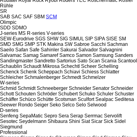
Robatel
Royal
Ruck
Ryobi
Röders TEC
Röschermatic
Rösler
Rühle
SR
SAB
SAC
SAF
SBM
SCM
Olimpic
SDD
SDMO
J-series
MS
R-series
V-series
SEW-Eurodrive
SGS
SHW
SIG
SIMUL
SIP
SIPA
SISE
SM
SMD
SMG
SMP
STK Makina
SW
Sabroe
Sacchi
Sachman
Saeilo
Safan
Safe
Sahinler
Sakurai
Salvador
Salvagnini
Salvamac
Samag
Samaref
Samco
Samon
Samsung
Sanders
Sandingmaster
Sandretto
Sartorius
Sato
Scan
Scania
Scantool
Schaublin
Schaudt Mikrosa
Schechtl
Scheer
Schelling
Schenck
Schenk
Scheppach
Schiavi
Schiess
Schlatter
Schleicher
Schmalenberger
Schmedt
Schmelzer
W-series
Schmid
Schmidt
Schneeberger
Schneider Senator
Schneider
Schott
Schouten
Schröder
Schubert
Schuko
Schuler
Schuster
Schäffer
Schüco
Schütte
Scotsman
Sculfort
Sealpac
Seditesa
Seewer Rondo
Seiger
Seko
Selco
Selo
Selwood
D-series
Senfeng
SepaMatic
Sepro
Sera
Serap
Serrmac
Servolift
Sesotec
Seydelmann
Shibaura
Shini
Siat
Sicar
Sick
Sidel
Siegmund
Professional