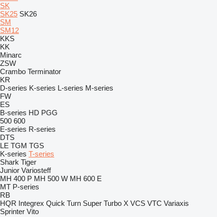
SK
SK25
SK26
SM
SM12
KKS
KK
Minarc
ZSW
Crambo
Terminator
KR
D-series
K-series
L-series
M-series
FW
ES
B-series
HD
PGG
500
600
E-series
R-series
DTS
LE
TGM
TGS
K-series
T-series
Shark
Tiger
Junior
Variosteff
MH 400 P
MH 500 W
MH 600 E
MT
P-series
RB
HQR
Integrex
Quick Turn
Super Turbo X
VCS
VTC
Variaxis
Sprinter
Vito