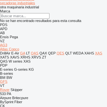
secadoras industriales
otra maquinaria industrial
Marca
No se han encontrado resultados para esta consulta
PDS
APD
AB
Ensis
Pega
VZ
AG3
Atlas Copco
DrillAir
E-Air
GA
LT
QAS
QAX
QEP
QES
QLT
WEDA
XAHS
XAS
XATS
XAVS
XRHS
XRVS
ZT
QAS
W series
XAS
PDP
E-series
G-series
KG
B-series
BM
BW
GFS
VT
Rover
Skipper
533
PA
Airpure
Britecpure
BySprint Fiber
CK