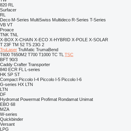
820
RL
Surfacer
RL
Deco
M-Series
MultiSwiss
Multideco
R-Series
T-Series
VB
VT
Proace
TNK
TNL
X-BOX
X-CHAIN
X-ECO
X-HYBRID
X-POLE
X-SOLAR
T 23F
TM 52
TS 23G 2
TruLaser
TruMatic
TrumaBend
T600
T650M2
T700
T1000
TC
TL
TSC
BFT 90/3
Caddy
Crafter
Transporter
840
ECR
FL
L-series
HK
SP
ST
Compact
Piccolo I-4
Piccolo I-5
Piccolo I-6
G-series
HX
LTN
LTN
DF
Hydromat
Powermat
Profimat
Rondamat
Unimat
EBO 68
MZA
W-series
Quickbinder
Versant
LPG