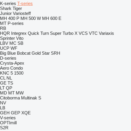
K-series
T-series
Shark
Tiger
Junior
Variosteff
MH 400 P
MH 500 W
MH 600 E
MT
P-series
RB
HQR
Integrex
Quick Turn
Super Turbo X
VCS
VTC
Variaxis
Sprinter
Vito
LBV
MC
SB
UCP
WF
Big Blue
Bobcat
Gold Star
SRH
D-series
Crysta-Apex
Aero
Condo
KNC 5 1500
CL
NL
GE
TS
LT
QP
MD
MT
MW
Citoborma
Multinak S
NV
LB
GEH
GEP
XQE
V-series
OPTImill
S2R