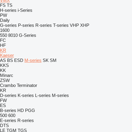
VMX
FS
TS
H-series
i-Series
PW
Daily
G-series
P-series
R-series
T-series
VHP
XHP
1600
550
8010
G-Series
FC
HF
KR
Kaeser
AS
BS
ESD
M-series
SK
SM
KKS
KK
Minarc
ZSW
Crambo
Terminator
KR
D-series
K-series
L-series
M-series
FW
ES
B-series
HD
PGG
500
600
E-series
R-series
DTS
LE
TGM
TGS