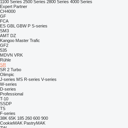
1100 Series
2500 Series
2800 Series
4000 Series
Expert
Partner
CH4000
GF
FCA
ES
GBL
GBW
P
S-series
SM3
AMT
DZ
Kangoo
Master
Trafic
GF2
535
MDVN
VRK
Rühle
SR
SR 2 Turbo
Olimpic
J-series
MS
R-series
V-series
W-series
D-series
Professional
T-10
SSDP
TS
F-series
38K
65K
185
260
600
900
CookieMAK
PastryMAK
TW