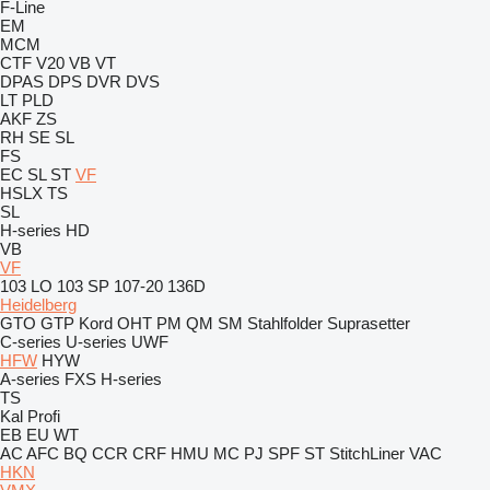
F-Line
EM
MCM
CTF
V20
VB
VT
DPAS
DPS
DVR
DVS
LT
PLD
AKF
ZS
RH
SE
SL
FS
EC
SL
ST
VF
HSLX
TS
SL
H-series
HD
VB
VF
103 LO
103 SP
107-20
136D
Heidelberg
GTO
GTP
Kord
OHT
PM
QM
SM
Stahlfolder
Suprasetter
C-series
U-series
UWF
HFW
HYW
A-series
FXS
H-series
TS
Kal
Profi
EB
EU
WT
AC
AFC
BQ
CCR
CRF
HMU
MC
PJ
SPF
ST
StitchLiner
VAC
HKN