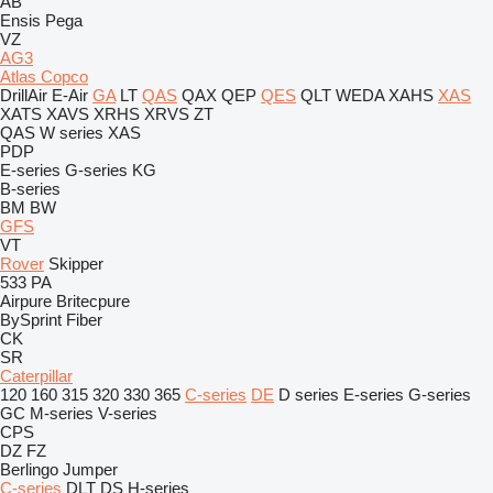
AB
Ensis
Pega
VZ
AG3
Atlas Copco
DrillAir
E-Air
GA
LT
QAS
QAX
QEP
QES
QLT
WEDA
XAHS
XAS
XATS
XAVS
XRHS
XRVS
ZT
QAS
W series
XAS
PDP
E-series
G-series
KG
B-series
BM
BW
GFS
VT
Rover
Skipper
533
PA
Airpure
Britecpure
BySprint Fiber
CK
SR
Caterpillar
120
160
315
320
330
365
C-series
DE
D series
E-series
G-series
GC
M-series
V-series
CPS
DZ
FZ
Berlingo
Jumper
C-series
DLT
DS
H-series